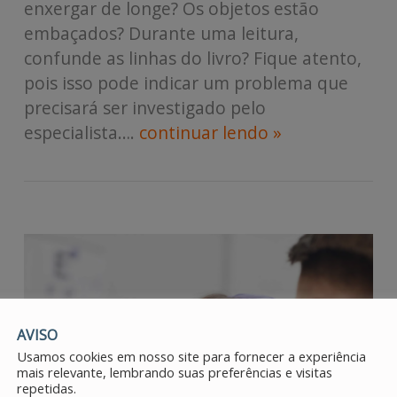
enxergar de longe? Os objetos estão
embaçados? Durante uma leitura,
confunde as linhas do livro? Fique atento,
pois isso pode indicar um problema que
precisará ser investigado pelo
especialista….
continuar lendo »
AVISO
Usamos cookies em nosso site para fornecer a experiência
mais relevante, lembrando suas preferências e visitas
repetidas.