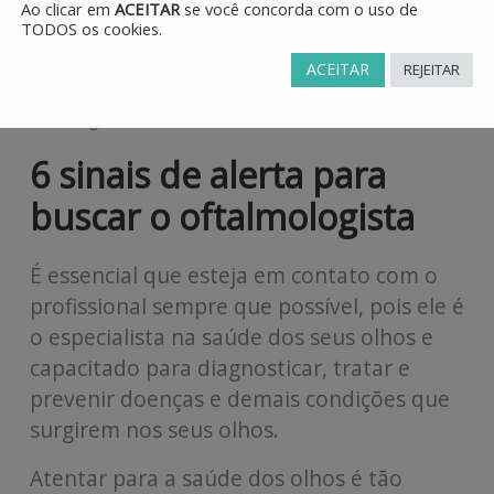
Ao clicar em
ACEITAR
se você concorda com o uso de
TODOS os cookies.
ACEITAR
REJEITAR
18 de agosto de 2022
6 sinais de alerta para
buscar o oftalmologista
É essencial que esteja em contato com o
profissional sempre que possível, pois ele é
o especialista na saúde dos seus olhos e
capacitado para diagnosticar, tratar e
prevenir doenças e demais condições que
surgirem nos seus olhos.
Atentar para a saúde dos olhos é tão