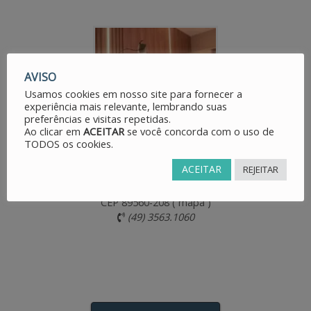
CEP 89650-000 (
mapa
)
(49) 3563.1060
AVISO
Usamos cookies em nosso site para fornecer a
experiência mais relevante, lembrando suas
preferências e visitas repetidas.
Ao clicar em
ACEITAR
se você concorda com o uso de
TODOS os cookies.
ACEITAR
REJEITAR
UNIDADE VIDEIRA SHOPPING
Av. Dom Pedro II, 35 - Sala 201
Centro - Videira/SC - Brasil
CEP 89560-208 (
mapa
)
(49) 3563.1060