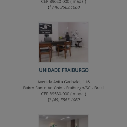
Rua Coronel Farrapo, 408. 4º Andar - Sala 405
Centro - Campos Novos/SC - Brasil
CEP 89620-000 (
mapa
)
(49) 3563.1060
UNIDADE FRAIBURGO
Avenida Anita Garibaldi, 116
Bairro Santo Antônio - Fraiburgo/SC - Brasil
CEP 89580-000 (
mapa
)
(49) 3563.1060