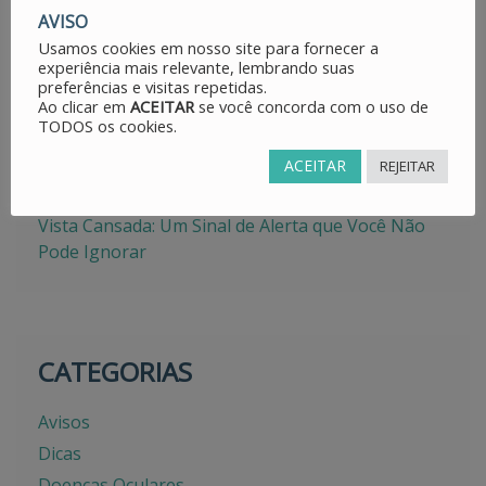
AVISO
Estrabismo: Entendendo e Lidando com o
Desalinhamento dos Olhos
Usamos cookies em nosso site para fornecer a
experiência mais relevante, lembrando suas
Transforme Sua Pele em Minutos com Fios de
preferências e visitas repetidas.
PDO – Descubra o Segredo da Juventude!
Ao clicar em
ACEITAR
se você concorda com o uso de
TODOS os cookies.
Doenças Oculares: Os Segredos Desconhecidos
ACEITAR
REJEITAR
Como as alergias oculares podem afetar
drasticamente sua qualidade de vida
Vista Cansada: Um Sinal de Alerta que Você Não
Pode Ignorar
CATEGORIAS
Avisos
Dicas
Doenças Oculares