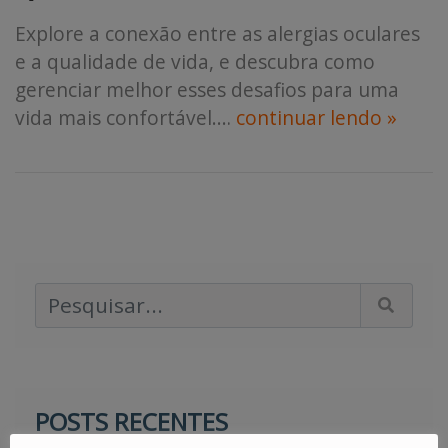
Explore a conexão entre as alergias oculares
e a qualidade de vida, e descubra como
gerenciar melhor esses desafios para uma
vida mais confortável.
…
continuar lendo »
Pesquisar Artigos
POSTS RECENTES