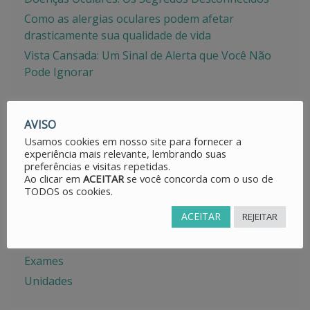
Como as alergias oculares podem afetar
drasticamente sua qualidade de vida
Vista Cansada: Um Sinal de Alerta que Você Não
Pode Ignorar
AVISO
Usamos cookies em nosso site para fornecer a
CATEGORIAS
experiência mais relevante, lembrando suas
preferências e visitas repetidas.
Ao clicar em
ACEITAR
se você concorda com o uso de
Avisos
TODOS os cookies.
Dicas
ACEITAR
REJEITAR
Doenças Oculares
Especialidades
Exames
Unidades