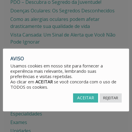
PDO – Descubra o Segredo da Juventude!
Doenças Oculares: Os Segredos Desconhecidos
Como as alergias oculares podem afetar
drasticamente sua qualidade de vida
Vista Cansada: Um Sinal de Alerta que Você Não
Pode Ignorar
AVISO
Usamos cookies em nosso site para fornecer a
experiência mais relevante, lembrando suas
CATEGORIAS
preferências e visitas repetidas.
Ao clicar em
ACEITAR
se você concorda com o uso de
TODOS os cookies.
Avisos
Dicas
ACEITAR
REJEITAR
Doenças Oculares
Especialidades
Exames
Unidades