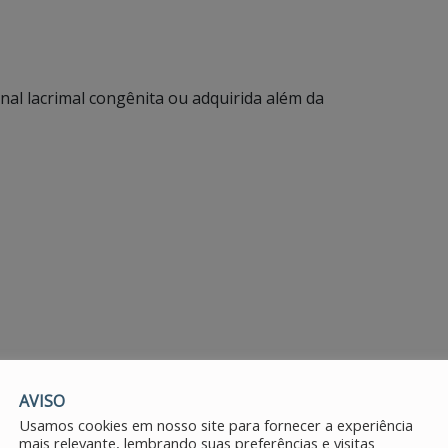
nal lacrimal congênita ou adquirida além da
AVISO
Usamos cookies em nosso site para fornecer a experiência
mais relevante, lembrando suas preferências e visitas