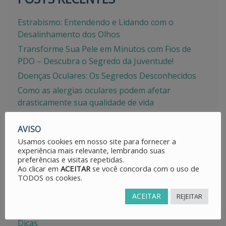
Estrabismo: Entendendo e Lidando com o
Desalinhamento dos Olhos
Transforme Sua Pele em Minutos com Fios de
PDO – Descubra o Segredo da Juventude!
Doenças Oculares: Os Segredos Desconhecidos
Como as alergias oculares podem afetar
drasticamente sua qualidade de vida
Vista Cansada: Um Sinal de Alerta que Você Não
AVISO
Pode Ignorar
Usamos cookies em nosso site para fornecer a
experiência mais relevante, lembrando suas
preferências e visitas repetidas.
Ao clicar em
ACEITAR
se você concorda com o uso de
TODOS os cookies.
CATEGORIAS
ACEITAR
REJEITAR
Avisos
Dicas