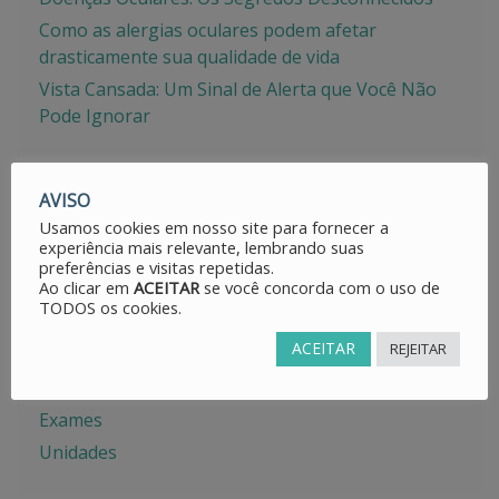
Como as alergias oculares podem afetar
drasticamente sua qualidade de vida
Vista Cansada: Um Sinal de Alerta que Você Não
Pode Ignorar
AVISO
Usamos cookies em nosso site para fornecer a
CATEGORIAS
experiência mais relevante, lembrando suas
preferências e visitas repetidas.
Ao clicar em
ACEITAR
se você concorda com o uso de
Avisos
TODOS os cookies.
Dicas
ACEITAR
REJEITAR
Doenças Oculares
Especialidades
Exames
Unidades