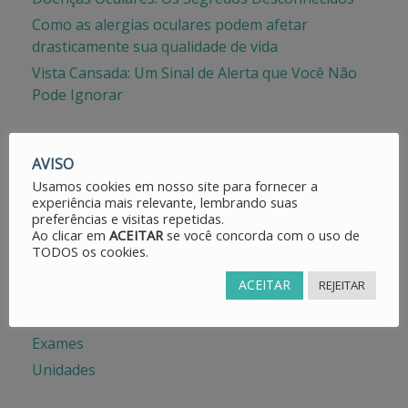
Como as alergias oculares podem afetar
drasticamente sua qualidade de vida
Vista Cansada: Um Sinal de Alerta que Você Não
Pode Ignorar
AVISO
Usamos cookies em nosso site para fornecer a
CATEGORIAS
experiência mais relevante, lembrando suas
preferências e visitas repetidas.
Ao clicar em
ACEITAR
se você concorda com o uso de
Avisos
TODOS os cookies.
Dicas
ACEITAR
REJEITAR
Doenças Oculares
Especialidades
Exames
Unidades